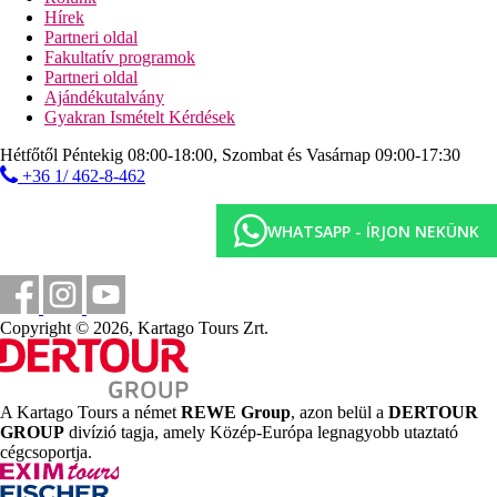
késői kijelentkezés lehetséges (a foglaltság/elérhetőség
Hírek
függvényében).
Partneri oldal
Fakultatív programok
Sport/szabadidő:
Partneri oldal
Sport- és szabadidős lehetőségek: strandröplabda, jóga és
Ajándékutalvány
fitnesz. Vízi sportok kb. 15 km-re elérhetők (részben helyi
Gyakran Ismételt Kérdések
szolgáltatóktól). Golfpálya 27 km-re található a szállodától.
Kerékpárkölcsönzés és szervezett kerékpártúrák (felár
Hétfőtől Péntekig 08:00-18:00, Szombat és Vasárnap 09:00-17:30
ellenében). Wellness lehetőségek: wellness-részleg és
+36 1/ 462-8-462
masszázsok felár ellenében. Szórakozás felnőtteknek: élőzene.
További információk:
WHATSAPP - ÍRJON NEKÜNK
Egyes létesítményekért és tevékenységekért felár fizetendő.
Egyes szolgáltatások az évszaktól és a helyi időjárási
viszonyoktól függően vehetők igénybe. Nyelvek: angol.
Hitelkártyák: American Express, Visa és Euro/MasterCard.
Copyright © 2026, Kartago Tours Zrt.
Szállások:
Minden szoba a maximális kényelmet és pihenést szolgálja.
Minden szobához saját, zuhanyzós vagy kádas fürdőszoba
tartozik. A szobákban hajszárító, műholdas TV, széf, minibár,
A Kartago Tours a német
REWE Group
, azon belül a
DERTOUR
kávé-/teafőző, erkély vagy terasz, valamint teljesen
GROUP
divízió tagja, amely Közép-Európa legnagyobb utaztató
légkondicionáltak. Minden szobában WiFi internet-hozzáférés
cégcsoportja.
áll rendelkezésre. A szobák három kategóriába sorolhatók: a
dzsungelszobák a fák lombkoronája alatt, buja növényzettel