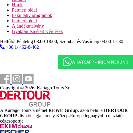
foglaltság/elérhetőség függvényében).
Hírek
Partneri oldal
Sport/szabadidő:
Fakultatív programok
Sport- és szabadidős ajánlat: darts (ingyenes), tollaslabda
Partneri oldal
(ingyenes), fitnesz, foci, tenisz (ingyenes, közvetlenül a
Ajándékutalvány
szállodában), jóga, röplabda, biliárd (felár ellenében),
Gyakran Ismételt Kérdések
asztalitenisz (ingyenes), strandröplabda és aerobik. Wellness
ajánlat: ingyenes szauna. Wellness részleg és masszázsok felár
Hétfőtől Péntekig 08:00-18:00, Szombat és Vasárnap 09:00-17:30
ellenében. Szórakozás felnőtteknek: animációs program
+36 1/ 462-8-462
élőzenével.
További információk:
WHATSAPP - ÍRJON NEKÜNK
Egyes létesítmények és tevékenységek igénybevétele külön
díjköteles lehet. Egyes szolgáltatások az évszaktól és a helyi
időjárási viszonyoktól függenek. Nyelvek: angol és német.
Hitelkártyák: Euro/MasterCard, American Express és Visa.
Copyright © 2026, Kartago Tours Zrt.
Luxus szoba:
A modern szobák (méret: kb. 1436 m²) felszereltségéhez tartozik
egy king size ágy, egy franciaágy, két egyszemélyes ágy vagy
egy egyszemélyes ágy, egy összecsukható ágy, egy babaágy
A Kartago Tours a német
REWE Group
, azon belül a
DERTOUR
(ingyenes), konyhasarok, vízforraló (ingyenes), minibár (felár
GROUP
divízió tagja, amely Közép-Európa legnagyobb utaztató
ellenében), erkély, internet (ingyenes), széf (ingyenes) és
cégcsoportja.
kábeltévé. Síkképernyős TV, valamint központilag szabályozott
légkondicionáló (januártól decemberig) is rendelkezésre áll. A