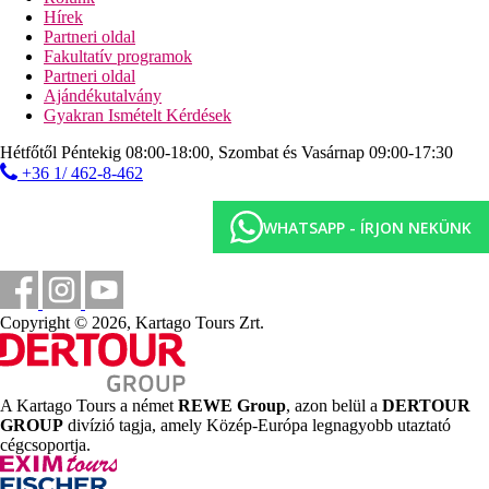
Minden szoba a maximális kényelmet és pihenést szolgálja.
Hírek
Minden szobához saját, zuhanyzós vagy kádas fürdőszoba
Partneri oldal
tartozik. A szobákban hajszárító, műholdas TV, széf, minibár,
Fakultatív programok
erkély vagy terasz, valamint teljesen légkondicionáltak. Minden
Partneri oldal
szobában wifi is biztosított. A lakosztályokban kanapéval ellátott
Ajándékutalvány
nappali is található.
Gyakran Ismételt Kérdések
Távolságok
Hétfőtől Péntekig 08:00-18:00, Szombat és Vasárnap 09:00-17:30
+36 1/ 462-8-462
118 km
Távolság a legközelebbi repülőtértől
WHATSAPP - ÍRJON NEKÜNK
350 m
Vasútállomás
1 km
Copyright © 2026, Kartago Tours Zrt.
Vásárlás
Strand
A Kartago Tours a német
REWE Group
, azon belül a
DERTOUR
Közvetlen tengerparti szálloda
GROUP
divízió tagja, amely Közép-Európa legnagyobb utaztató
Tengerparti nyaralás
cégcsoportja.
Medencék