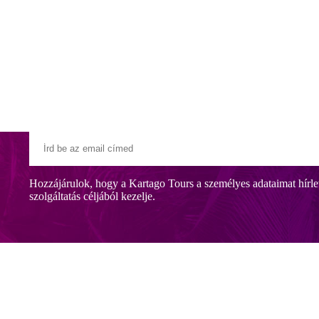
Klubszállodák
Ajándékutalvány
Blog
Úti céljaink
Hozzájárulok, hogy a Kartago Tours a személyes adataimat hírle
szolgáltatás céljából kezelje.
k el, kb. 500 m-re a központtól. A közelben számos üzlet, étterem és bá