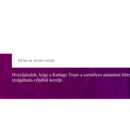
Klubszállodák
Ajándékutalvány
Blog
Úti céljaink
Hozzájárulok, hogy a Kartago Tours a személyes adataimat hírle
szolgáltatás céljából kezelje.
etetlen mallorcai nyaraláshoz. A nemrégiben felújított létesítmény a ho
re menetrend szerinti buszjárattal könnyen megközelíthető, megálló a k