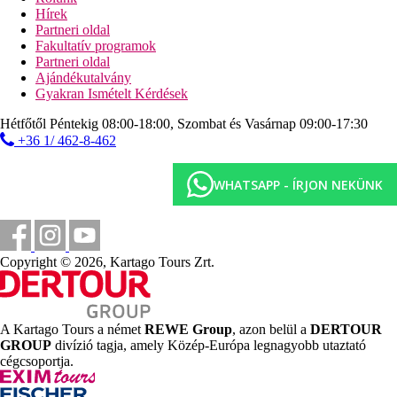
szoba felszereltsége megegyezik a B típuséval
Hírek
Partneri oldal
Szállodai információk
Fakultatív programok
előcsarnok recepcióval
Partneri oldal
fő étterem
Ajándékutalvány
étterem a tengerparton
Gyakran Ismételt Kérdések
étterem felszolgálással (felár ellenében)
2 rúd
Hétfőtől Péntekig 08:00-18:00, Szombat és Vasárnap 09:00-17:30
Wi-Fi a szálloda egész területén (ingyenes)
+36 1/ 462-8-462
internetkapcsolat (díjköteles)
disco
3 konferenciaterem
WHATSAPP - ÍRJON NEKÜNK
úszómedence (ingyenes napozóágyak és napernyők)
gyermekmedence
játszótér
miniklub
Copyright © 2026, Kartago Tours Zrt.
Strand leírása
homokos
napozóágyak és napernyők térítés ellenében
A Kartago Tours a német
REWE Group
, azon belül a
DERTOUR
Ingyenes sporttevékenységek
GROUP
divízió tagja, amely Közép-Európa legnagyobb utaztató
animáció és rendhagyó esti programok
cégcsoportja.
asztalitenisz
fitnesz
szauna