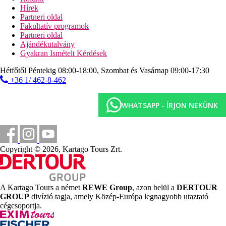
Hírek
1 km
Partneri oldal
Városközpont
Fakultatív programok
Partneri oldal
1 km
Ajándékutalvány
Vásárlás
Gyakran Ismételt Kérdések
2 km
Hétfőtől Péntekig 08:00-18:00, Szombat és Vasárnap 09:00-17:30
Golfpálya
+36 1/ 462-8-462
Strand
WHATSAPP - ÍRJON NEKÜNK
Napágyak a strandon térítés ellenében
Napernyők a strandon térítés ellenében
Tengerparti nyaralás
Copyright © 2026, Kartago Tours Zrt.
Medencék
Napágyak és napernyők a medencénél ingyenesen
A Kartago Tours a német
REWE Group
, azon belül a
DERTOUR
Gyermekmedence
GROUP
divízió tagja, amely Közép-Európa legnagyobb utaztató
cégcsoportja.
Képgaléria