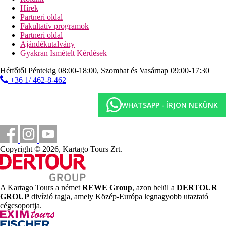
Térítés ellenében:
különféle kezelések és masszázsok,
Hírek
jóga, pilates pavilon
Partneri oldal
Fakultatív programok
Internet
Partneri oldal
Ingyenes:
WiFi a szobákban
Ajándékutalvány
Gyakran Ismételt Kérdések
Weboldal
Savoy Seychelles Resort & Spa. A Seychelle-szigetek egyik
Hétfőtől Péntekig 08:00-18:00, Szombat és Vasárnap 09:00-17:30
legjobb 5 csillagos szállodája a Beau Vallon strandon, Mahe
+36 1/ 462-8-462
szigetén.
Hivatalos kategória
WHATSAPP - ÍRJON NEKÜNK
5 csillag
Jegyzet
A fenti szolgáltatások és tevékenységek körét és minőségét
befolyásolhatják az adott desztinációban bevezetett higiéniai
Copyright © 2026, Kartago Tours Zrt.
vagy járványvédelmi intézkedések.
Távolságok
A Kartago Tours a német
REWE Group
, azon belül a
DERTOUR
4,5 km
GROUP
divízió tagja, amely Közép-Európa legnagyobb utaztató
Városközpont
cégcsoportja.
13 km