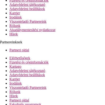
Fizetési és céginformációk
Adatvédelmi tájékoztató
Adatvédelmi beállítások
Karrier
Irodáink
Viszonteladó Partnereink
Rólunk
Akadálymentesítési nyilatkozat
Hírek
Partnereinknek
Partneri oldal
Elérhetőségek
Fizetési és céginformációk
Kartago
Adatvédelmi tájékoztató
Adatvédelmi beállítások
Karrier
Irodáink
Viszonteladó Partnereink
Rólunk
Hírek
Partneri oldal
Fakultatív programok