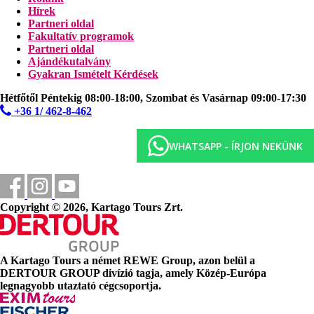
Ingyenes:
wifi a szállodában és a szobákban
Hírek
Partneri oldal
Web
Fakultatív programok
Laguna Beach Hotel & Spa, Mauritius
Partneri oldal
Ajándékutalvány
Hivatalos kategória
Gyakran Ismételt Kérdések
3 csillag
Hétfőtől Péntekig 08:00-18:00, Szombat és Vasárnap 09:00-17:30
Strand
+36 1/ 462-8-462
Közvetlen tengerparti szálloda
WHATSAPP - ÍRJON NEKÜNK
Tengerparti nyaralás
Medencék
Copyright © 2026, Kartago Tours Zrt.
Pool-bár
Napágyak a medencénél
Napernyők a medencénél
A Kartago Tours a német
REWE Group
, azon belül a
Képgaléria
DERTOUR GROUP
divízió tagja, amely Közép-Európa
legnagyobb utaztató cégcsoportja.