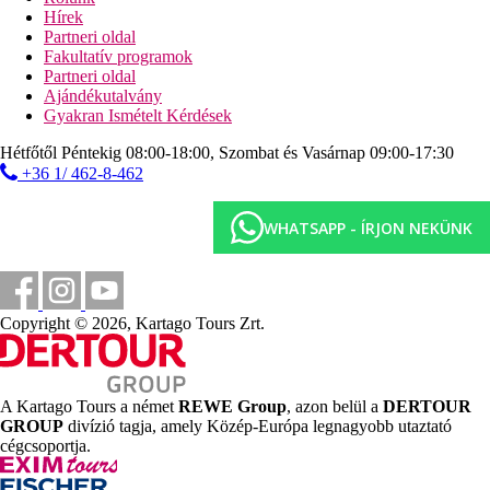
Hírek
Partneri oldal
Távolságok
Fakultatív programok
Partneri oldal
12 km
Ajándékutalvány
Távolság a legközelebbi repülőtértől
Gyakran Ismételt Kérdések
20 km
Hétfőtől Péntekig 08:00-18:00, Szombat és Vasárnap 09:00-17:30
Golfpálya
+36 1/ 462-8-462
Strand
WHATSAPP - ÍRJON NEKÜNK
Tengerpart
Tengerparti nyaralás
Képgaléria
Copyright © 2026, Kartago Tours Zrt.
A Kartago Tours a német
REWE Group
, azon belül a
DERTOUR
GROUP
divízió tagja, amely Közép-Európa legnagyobb utaztató
cégcsoportja.