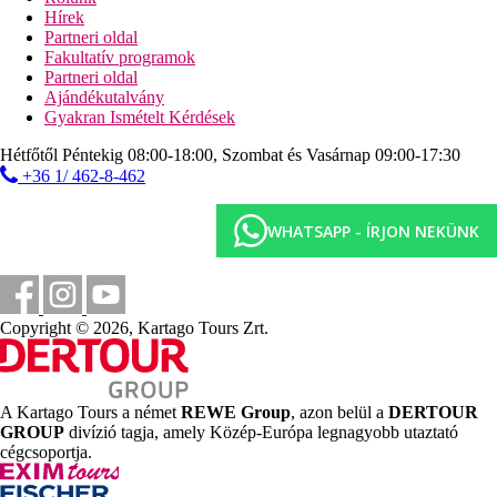
könnyű harapnivaló napközben, fagylalt
Hírek
válogatott helyi alkoholos és alkoholmentes italok (10:00–
Partneri oldal
24:00)
Fakultatív programok
vacsora lehetőség az à la carte étteremben (minimum 7
Partneri oldal
éjszakás tartózkodás esetén 1x)
Ajándékutalvány
Gyakran Ismételt Kérdések
A gluténmentes/laktózmentes étrendet előre be kell jelenteni.
Hétfőtől Péntekig 08:00-18:00, Szombat és Vasárnap 09:00-17:30
Sport ajánlat
Ingyenes:
aerobik, vízi aerobik, jóga, darts, sportok az
+36 1/ 462-8-462
animációk részeként, multifunkcionális játszótér, tenisz és paddle
tenisz (kaució ellenében).
WHATSAPP - ÍRJON NEKÜNK
Térítés ellenében:
fitnesz, biliárd, asztalitenisz,
kerékpárkölcsönzés. A szállodától kb. 200 méterre található egy
minigolfpálya.
Szórakozás
Copyright © 2026, Kartago Tours Zrt.
Könnyed animációs programok, alkalmanként élőzene és
szórakoztató előadások.
Gyermekek
A Kartago Tours a német
REWE Group
, azon belül a
DERTOUR
GROUP
divízió tagja, amely Közép-Európa legnagyobb utaztató
Úszómedence, játszótér, miniklub, tiniklub, ingyenes kiságy
cégcsoportja.
(kérésre).