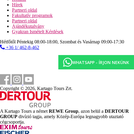
Különleges jellemzők
Hírek
A szálloda legfeljebb 20 kg-os kutyákat/macskákat fogad (22
Partneri oldal
EUR/éj felár, plusz 200 EUR kaució ellenében).
Fakultatív programok
Partneri oldal
Internet
Ajándékutalvány
Ingyenes
: WiFi a szállodában
Gyakran Ismételt Kérdések
Weboldal
Hétfőtől Péntekig 08:00-18:00, Szombat és Vasárnap 09:00-17:30
Hotel Catalonia Oro Negro - HIVATALOS WEBOLDAL -
+36 1/ 462-8-462
Katalónia Szállodák és Üdülőhelyek
Hivatalos kategória
WHATSAPP - ÍRJON NEKÜNK
3 csillag
Távolságok
Copyright © 2026, Kartago Tours Zrt.
17 km
Távolság a legközelebbi repülőtértől
800 m
Távolság a tengerparttól
A Kartago Tours a német
REWE Group
, azon belül a
DERTOUR
GROUP
divízió tagja, amely Közép-Európa legnagyobb utaztató
Strand
cégcsoportja.