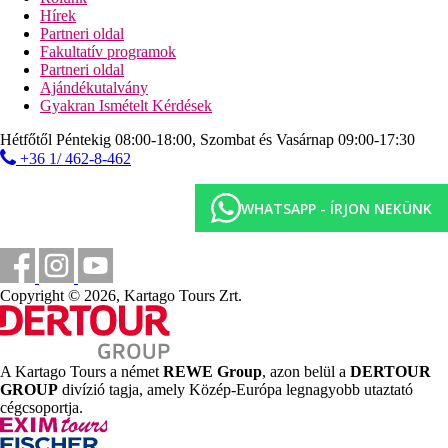
2 hálószobás standard apartman (tengerre néző, terasz):
Hírek
A szobák konyhasarokkal, fűtéssel (központi), vízforralóval
Partneri oldal
(ingyenes), erkéllyel, internettel (ingyenes) és széffel (ingyenes),
Fakultatív programok
valamint egyénileg szabályozható légkondicionálóval
Partneri oldal
felszereltek. Fürdőszoba zuhanyzóval.
Ajándékutalvány
Gyakran Ismételt Kérdések
Háromágyas standard apartman (tengerre néző, terasz):
A szobák konyhasarokkal, fűtéssel (központi), vízforralóval
Hétfőtől Péntekig 08:00-18:00, Szombat és Vasárnap 09:00-17:30
(ingyenes), erkéllyel, internettel (ingyenes) és széffel (ingyenes),
+36 1/ 462-8-462
valamint egyénileg szabályozható légkondicionálóval
felszereltek. Fürdőszoba zuhanyzóval.
WHATSAPP - ÍRJON NEKÜNK
Kétágyas Deluxe Stúdió (Tengerre néző, Teraszos):
A szobák konyhasarokkal, fűtéssel (központi), vízforralóval
(ingyenes), erkéllyel, internettel (ingyenes) és széffel (ingyenes),
valamint egyénileg szabályozható légkondicionálóval
felszereltek. Fürdőszoba zuhanyzóval.
Copyright © 2026, Kartago Tours Zrt.
Távolságok
A Kartago Tours a német
REWE Group
, azon belül a
DERTOUR
500 m
GROUP
divízió tagja, amely Közép-Európa legnagyobb utaztató
Vásárlás
cégcsoportja.
800 m