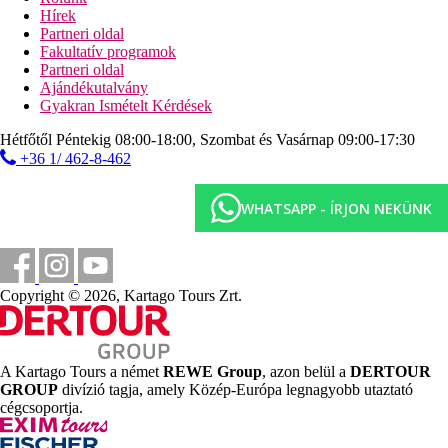
Animációs programok napközben.
Hírek
Partneri oldal
Gyermekek
Fakultatív programok
Gyermekeknek játszótér és miniklub.
Partneri oldal
Weboldal
Ajándékutalvány
https://www.checkinatlantida.com/
Gyakran Ismételt Kérdések
Internet
Hétfőtől Péntekig 08:00-18:00, Szombat és Vasárnap 09:00-17:30
Ingyenes:
Wifi a szálloda területén
+36 1/ 462-8-462
Hivatalos kategória
WHATSAPP - ÍRJON NEKÜNK
3 csillag
Távolságok
500 m
Copyright © 2026, Kartago Tours Zrt.
Városközpont
900 m
Távolság a tengerparttól
A Kartago Tours a német
REWE Group
, azon belül a
DERTOUR
GROUP
divízió tagja, amely Közép-Európa legnagyobb utaztató
700 m
cégcsoportja.
Autóbuszpályaudvar