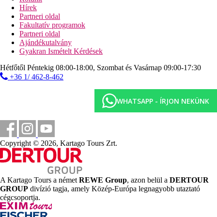
Ingyenes:
beltéri medence, jacuzzi, szauna és gőzfürdő
Hírek
Díjköteles:
masszázsok.
Partneri oldal
Fakultatív programok
Internet
Partneri oldal
Ingyenes:
WiFi a lobbyban és a szobákban.
Ajándékutalvány
Gyorsan, térítés ellenében:
Internetsarok.
Gyakran Ismételt Kérdések
Hivatalos kategóriák
Hétfőtől Péntekig 08:00-18:00, Szombat és Vasárnap 09:00-17:30
4 csillag
+36 1/ 462-8-462
Megjegyzés:
A Baleár-szigeteken a szálloda kategóriájától függően kötelező
WHATSAPP - ÍRJON NEKÜNK
tartózkodási illetéket kell fizetni. Az adót az utazás ára nem
tartalmazza, és az ügyfélnek közvetlenül a szálloda recepcióján
kell megfizetnie. A felsorolt szolgáltatások és tevékenységek
terjedelmét és minőségét befolyásolhatja a higiéniai vagy
járványellenes intézkedések bevezetése a célállomáson.
Copyright © 2026, Kartago Tours Zrt.
Távolságok
30 m
A Kartago Tours a német
REWE Group
, azon belül a
DERTOUR
Távolság a tengerparttól
GROUP
divízió tagja, amely Közép-Európa legnagyobb utaztató
cégcsoportja.
48 km
Távolság a legközelebbi repülőtértől