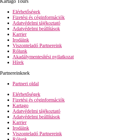
Családi szoba, B típusú,
Kartago Tours
oldalról tengerre néző
Elérhetőségek
kilátással
: oldalról
Fizetési és céginformációk
tengerre néző kilátás.
Adatvédelmi tájékoztató
Családi szoba, B típusú,
Adatvédelmi beállítások
Tengerre néző:
tengerre
Karrier
néző kilátás.
Irodáink
Kétágyas szoba, B típus
:
Viszonteladó Partnereink
csak 1 szoba, hálószoba
Rólunk
nappali nélkül.
Akadálymentesítési nyilatkozat
STAR PRESTIGE
Hírek
Kétágyas szoba, B típus
:
csak 1 szoba, hálószoba
Partnereinknek
nappali nélkül. Késői
kijelentkezés kérésre.
Partneri oldal
Tetőterasz 3 jakuzzival,
Bali-ágyakkal és bárral,
Elérhetőségek
kizárólag a STAR
Fizetési és céginformációk
PRESTIGE szobák
Kartago
vendégei számára.
Adatvédelmi tájékoztató
STAR PRESTIGE
Adatvédelmi beállítások
Kétágyas szoba, B típus,
Karrier
oldalról tengerre néző:
Irodáink
csak 1 szoba, hálószoba
Viszonteladó Partnereink
nappali nélkül. Késői
Rólunk