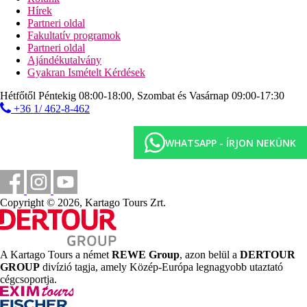
Hírek
napozóágyak és napernyők térítés ellenében
Partneri oldal
Ingyenes sporttevékenységek
Fakultatív programok
animációs programok
Partneri oldal
esti programok
Ajándékutalvány
fitnesz
Gyakran Ismételt Kérdések
asztalitenisz
Hétfőtől Péntekig 08:00-18:00, Szombat és Vasárnap 09:00-17:30
Étkezés
+36 1/ 462-8-462
Félpanzió
reggeli és vacsora büfé
WHATSAPP - ÍRJON NEKÜNK
Mindent tartalmaz
reggeli, ebéd és vacsora büfé
11:00-13:00 és 15:00-18:00 között könnyű harapnivalók
10:00-23:00 válogatott helyi alkoholos és alkoholmentes
italok
Copyright © 2026, Kartago Tours Zrt.
Az all inclusive ellátás a szálloda által meghatározott
helyeken és időpontokban vehető igénybe, a változtatás
jogát fenntartjuk.
Weboldal
A Kartago Tours a német
REWE Group
, azon belül a
DERTOUR
www.vibrahotels.com
GROUP
divízió tagja, amely Közép-Európa legnagyobb utaztató
cégcsoportja.
Hivatalos kategória
4 csillag