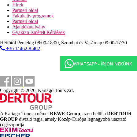
Hírek
Étkezés
Partneri oldal
Félpanzió
Fakultatív programok
Reggeli és vacsora büfé.
Partneri oldal
Teljes ellátás Plusz
Ajándékutalvány
Reggeli, ebéd és vacsora büférendszerben (ebéd a
Gyakran Ismételt Kérdések
szomszédos HSM Atlantik Park szállodában)
Válogatott üdítő- és alkoholos italok a főétkezéshez
Hétfőtől Péntekig 08:00-18:00, Szombat és Vasárnap 09:00-17:30
(maximum 3 ital ebéd vagy vacsora közben) benne
+36 1/ 462-8-462
vannak az árban
Kártyák
WHATSAPP - ÍRJON NEKÜNK
VISA
EC/MC
Mester
Weboldal
Copyright © 2026, Kartago Tours Zrt.
www.saintmichel.net
Fogyatékkal élők számára
kérésre 1 kétágyas szoba mozgáskorlátozottak számára
A Kartago Tours a német
REWE Group
, azon belül a
DERTOUR
átalakítva
GROUP
divízió tagja, amely Közép-Európa legnagyobb utaztató
akadálymentes közlekedés a szálloda területén
cégcsoportja.
a medence használata nem akadálymentes
Hivatalos kategória