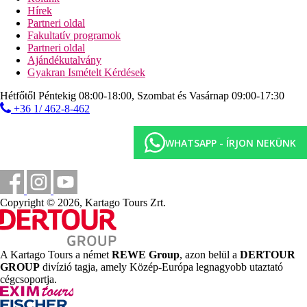
Hírek
Pancsoló, játszótér, miniklub, ingyenes gyermekágy (kérésre).
Partneri oldal
Fakultatív programok
Kártyák
Partneri oldal
VÍZUM, EC/MC.
Ajándékutalvány
Gyakran Ismételt Kérdések
Weboldal
www.saintmichel.net
Hétfőtől Péntekig 08:00-18:00, Szombat és Vasárnap 09:00-17:30
+36 1/ 462-8-462
Internet
Ingyenes:
WiFi a hallban és a szobában.
WHATSAPP - ÍRJON NEKÜNK
Térítés ellenében:
internetsarok.
Hivatalos kategória
3 csillag
Jegyzet
Copyright © 2026, Kartago Tours Zrt.
A Baleár-szigeteken idegenforgalmi adót kell fizetni a szálloda
kategóriájától függően. Az adó nincs benne az utazás árában, azt
a vendégnek közvetlenül a szálloda recepcióján kell megfizetnie.
A felsorolt szolgáltatások és tevékenységek körét és minőségét
A Kartago Tours a német
REWE Group
, azon belül a
DERTOUR
befolyásolhatják az adott úti célon végrehajtott higiéniai vagy
GROUP
divízió tagja, amely Közép-Európa legnagyobb utaztató
járványvédelmi intézkedések.
cégcsoportja.
Távolságok