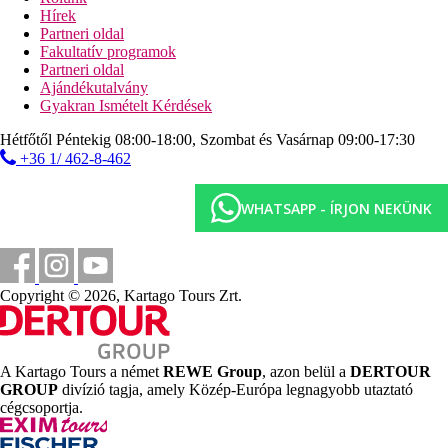
Hírek
Szórakozás
Partneri oldal
Fakultatív programok
Rendszeres nappali és esti animációs programok, szórakoztató
Partneri oldal
esték.
Ajándékutalvány
Gyakran Ismételt Kérdések
Internet
Ingyenes:
WiFi a szálloda egész területén
Hétfőtől Péntekig 08:00-18:00, Szombat és Vasárnap 09:00-17:30
+36 1/ 462-8-462
Hivatalos kategória
3 csillag
WHATSAPP - ÍRJON NEKÜNK
Távolságok
62 km
Copyright © 2026, Kartago Tours Zrt.
Távolság a legközelebbi repülőtértől
700 m
Városközpont
A Kartago Tours a német
REWE Group
, azon belül a
DERTOUR
0 m
GROUP
divízió tagja, amely Közép-Európa legnagyobb utaztató
Étterem
cégcsoportja.
0 m