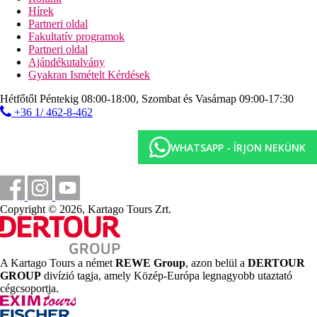
(ingyenes), erkéllyel vagy terasszal, internettel (ingyenes) és
Hírek
széffel (felár ellenében), valamint központilag szabályozott
Partneri oldal
légkondicionálóval felszereltek. Fürdőszoba zuhanyzóval
Fakultatív programok
(méret: kb. 16 m²).
Partneri oldal
Ajándékutalvány
Egyágyas standard szoba
Gyakran Ismételt Kérdések
A szobák egy ággyal, vízforralóval (ingyenes), erkéllyel vagy
terasszal, internettel (ingyenes) és széffel (felár ellenében),
Hétfőtől Péntekig 08:00-18:00, Szombat és Vasárnap 09:00-17:30
valamint központilag szabályozott légkondicionálóval
+36 1/ 462-8-462
felszereltek. Fürdőszoba zuhanyzóval (méret: kb. 10 m²).
WHATSAPP - ÍRJON NEKÜNK
Távolságok
65 km
Távolság a legközelebbi repülőtértől
Copyright © 2026, Kartago Tours Zrt.
600 m
Távolság a tengerparttól
7 km
A Kartago Tours a német
REWE Group
, azon belül a
DERTOUR
Golfpálya
GROUP
divízió tagja, amely Közép-Európa legnagyobb utaztató
cégcsoportja.
Strand