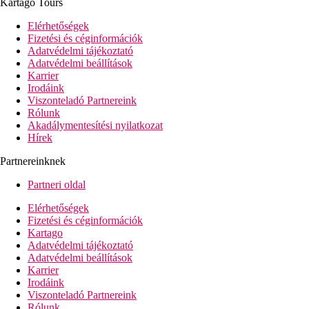
Kartago Tours
Elérhetőségek
Fizetési és céginformációk
Adatvédelmi tájékoztató
Adatvédelmi beállítások
Karrier
Irodáink
Viszonteladó Partnereink
Rólunk
Akadálymentesítési nyilatkozat
Hírek
Partnereinknek
Partneri oldal
Elérhetőségek
Fizetési és céginformációk
Kartago
Adatvédelmi tájékoztató
Adatvédelmi beállítások
Karrier
Irodáink
Viszonteladó Partnereink
Rólunk