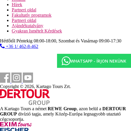
Jegyzet
Hírek
Az étteremben vacsorához elegáns öltözet szükséges
Partneri oldal
(úriembereknek hosszú nadrág).
Fakultatív programok
Partneri oldal
Távolságok
Ajándékutalvány
Gyakran Ismételt Kérdések
0 m
Hétfőtől Péntekig 08:00-18:00, Szombat és Vasárnap 09:00-17:30
Városközpont
+36 1/ 462-8-462
7 km
Távolság a legközelebbi repülőtértől
WHATSAPP - ÍRJON NEKÜNK
0 m
Távolság a tengerparttól
9,5 km
Copyright © 2026, Kartago Tours Zrt.
Golfpálya
Strand
A Kartago Tours a német
REWE Group
, azon belül a
DERTOUR
Napágyak a strandon térítés ellenében
GROUP
divízió tagja, amely Közép-Európa legnagyobb utaztató
Napernyők a strandon térítés ellenében
cégcsoportja.
Közvetlen tengerparti szálloda
Tengerparti nyaralás