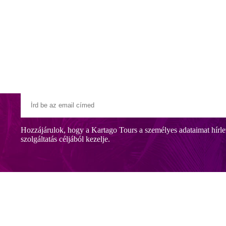
Klubszállodák
Ajándékutalvány
Blog
Úti céljaink
Hozzájárulok, hogy a Kartago Tours a személyes adataimat hírle
pontjában
szolgáltatás céljából kezelje.
felnőtteknek
 prémium program megvásárlására.