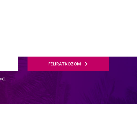
FELIRATKOZOM
vél