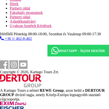
Hírek
Képgaléria
Partneri oldal
Fakultatív programok
Partneri oldal
Ajándékutalvány
Gyakran Ismételt Kérdések
Hétfőtől Péntekig 08:00-18:00, Szombat és Vasárnap 09:00-17:30
+36 1/ 462-8-462
WHATSAPP - ÍRJON NEKÜNK
Copyright © 2026, Kartago Tours Zrt.
A Kartago Tours a német
REWE Group
, azon belül a
DERTOUR
GROUP
divízió tagja, amely Közép-Európa legnagyobb utaztató
cégcsoportja.