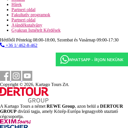
25 km
Hírek
Távolság a legközelebbi repülőtértől
Partneri oldal
Fakultatív programok
Strand
Partneri oldal
Ajándékutalvány
Tengerpart
Gyakran Ismételt Kérdések
Tengerparti nyaralás
Hétfőtől Péntekig 08:00-18:00, Szombat és Vasárnap 09:00-17:30
+36 1/ 462-8-462
Képgaléria
WHATSAPP - ÍRJON NEKÜNK
Copyright © 2026, Kartago Tours Zrt.
A Kartago Tours a német
REWE Group
, azon belül a
DERTOUR
GROUP
divízió tagja, amely Közép-Európa legnagyobb utaztató
cégcsoportja.