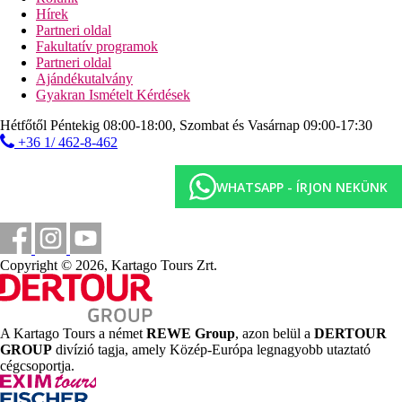
Hírek
Partneri oldal
Hivatalos kategória
Fakultatív programok
4*
Partneri oldal
Ajándékutalvány
Jegyzet
Gyakran Ismételt Kérdések
Hivatalos kategória: 4*
Katalóniában 17 éves és idősebb személyeknek 1,98 EUR/fő/éj
Hétfőtől Péntekig 08:00-18:00, Szombat és Vasárnap 09:00-17:30
idegenforgalmi adót
kell fizetniük. 7 éjszakánál hosszabb
+36 1/ 462-8-462
tartózkodás esetén a 7 éjszakára vonatkozó adóár érvényes.
A szálloda nem biztosít késői vacsorát a késő esti érkezés esetén.
WHATSAPP - ÍRJON NEKÜNK
Strand
Tengerparti nyaralás
Copyright © 2026, Kartago Tours Zrt.
Medencék
Pool-bár
A Kartago Tours a német
REWE Group
, azon belül a
DERTOUR
Napágyak a medencénél
GROUP
divízió tagja, amely Közép-Európa legnagyobb utaztató
Napernyők a medencénél
cégcsoportja.
Képgaléria