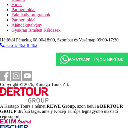
Strand
Hírek
Partneri oldal
Napágyak a strandon térítés ellenében
Fakultatív programok
Napernyők a strandon térítés ellenében
Partneri oldal
Tengerparti nyaralás
Ajándékutalvány
Gyakran Ismételt Kérdések
Medencék
Hétfőtől Péntekig 08:00-18:00, Szombat és Vasárnap 09:00-17:30
+36 1/ 462-8-462
Gyermekmedence
Pool-bár
Napágyak a medencénél
WHATSAPP - ÍRJON NEKÜNK
Képgaléria
Copyright © 2026, Kartago Tours Zrt.
A Kartago Tours a német
REWE Group
, azon belül a
DERTOUR
GROUP
divízió tagja, amely Közép-Európa legnagyobb utaztató
cégcsoportja.