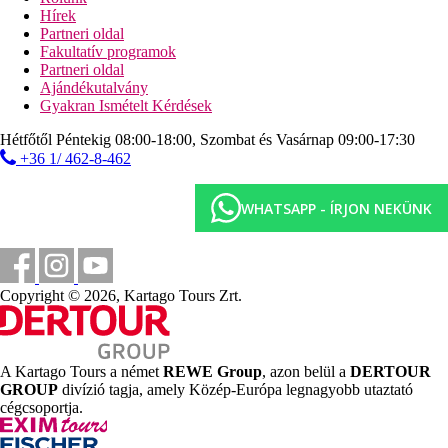
A szobához komplett fürdőszoba tartozik hajszárítóval, fűtéssel
Hírek
és légkondicionálóval, telefonnal, széffel, nemzetközi
Partneri oldal
csatornákkal ellátott TV-vel, minibárral (felár ellenében),
Fakultatív programok
ingyenes WI-FI-vel és nagy terasszal.
Partneri oldal
Ajándékutalvány
EGYEDI SZOBA
Gyakran Ismételt Kérdések
Élvezze a pihenést ebben a modern szobában, melyben egy 135
cm-es ágy, komplett fürdőszoba (hajszárítóval), telefon,
Hétfőtől Péntekig 08:00-18:00, Szombat és Vasárnap 09:00-17:30
fűtés/légkondicionálás, széf, 81 cm-es nemzetközi csatornákkal
+36 1/ 462-8-462
ellátott TV, minibár (kérésre feltöltve), WI-FI és terasz található.
Távolságok
WHATSAPP - ÍRJON NEKÜNK
58 km
Távolság a legközelebbi repülőtértől
Copyright © 2026, Kartago Tours Zrt.
500 m
Távolság a tengerparttól
200 m
Étterem
A Kartago Tours a német
REWE Group
, azon belül a
DERTOUR
GROUP
divízió tagja, amely Közép-Európa legnagyobb utaztató
3 km
cégcsoportja.
Golfpálya