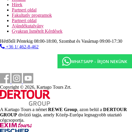
Hírek
Távolságok
Partneri oldal
Fakultatív programok
58 km
Partneri oldal
Távolság a legközelebbi repülőtértől
Ajándékutalvány
Gyakran Ismételt Kérdések
4 km
Golfpálya
Hétfőtől Péntekig 08:00-18:00, Szombat és Vasárnap 09:00-17:30
+36 1/ 462-8-462
25 m
Távolság a tengerparttól
WHATSAPP - ÍRJON NEKÜNK
Strand
Napágyak a strandon térítés ellenében
Napernyők a strandon térítés ellenében
Copyright © 2026, Kartago Tours Zrt.
Tengerparti nyaralás
Medencék
A Kartago Tours a német
REWE Group
, azon belül a
DERTOUR
GROUP
divízió tagja, amely Közép-Európa legnagyobb utaztató
Napágyak és napernyők a medencénél ingyenesen
cégcsoportja.
Képgaléria