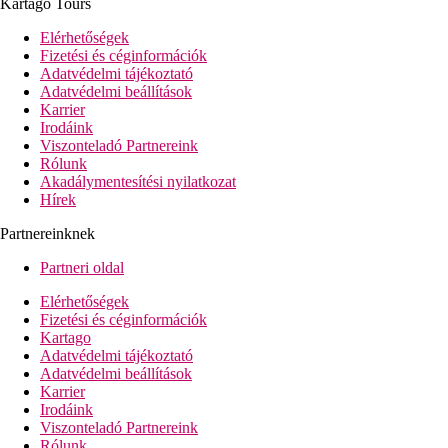
Kartago Tours
Elérhetőségek
Fizetési és céginformációk
Adatvédelmi tájékoztató
Adatvédelmi beállítások
Karrier
Irodáink
Viszonteladó Partnereink
Rólunk
Akadálymentesítési nyilatkozat
Hírek
Partnereinknek
Partneri oldal
Elérhetőségek
Fizetési és céginformációk
Kartago
Adatvédelmi tájékoztató
Adatvédelmi beállítások
Karrier
Irodáink
Viszonteladó Partnereink
Rólunk