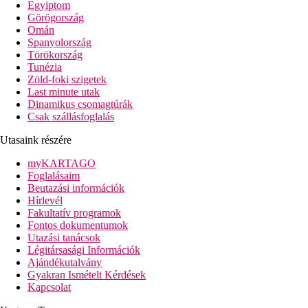
Egyiptom
Tengerparti nyaralás
Görögország
Omán
Képgaléria
Spanyolország
Törökország
Tunézia
Zöld-foki szigetek
Last minute utak
Dinamikus csomagtúrák
Csak szállásfoglalás
Utasaink részére
myKARTAGO
Foglalásaim
Beutazási információk
Hírlevél
Fakultatív programok
Fontos dokumentumok
Utazási tanácsok
Légitársasági Információk
Ajándékutalvány
Gyakran Ismételt Kérdések
Kapcsolat