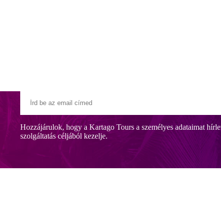
Klubszállodák
Ajándékutalvány
Blog
Úti céljaink
Hozzájárulok, hogy a Kartago Tours a személyes adataimat hírle
szolgáltatás céljából kezelje.
í stílusú szállások jellemzik, és mindenekelott kényelmes elhelyezkedé
 meg a vendégek.
ába utaznak, hogy felfedezzék annak sarkait, építészeti és muvészeti 