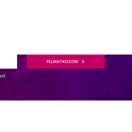
FELIRATKOZOM
vél
se a fopályaudvar és a Sants Estaci metróállomás közelében. A
gyöngyszemeit, valamint olyan szerelmespároknak, akik szeretnek