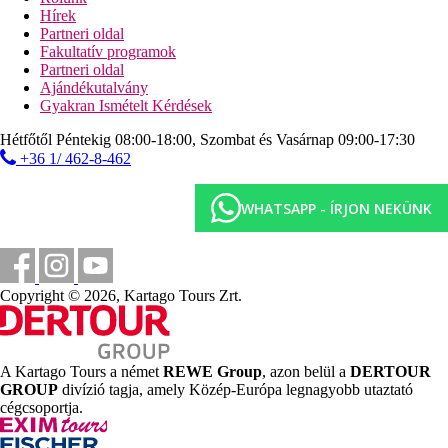
Napernyők a strandon térítés ellenében
Hírek
Tengerparti nyaralás
Partneri oldal
Fakultatív programok
Képgaléria
Partneri oldal
Ajándékutalvány
Gyakran Ismételt Kérdések
Hétfőtől Péntekig 08:00-18:00, Szombat és Vasárnap 09:00-17:30
+36 1/ 462-8-462
WHATSAPP - ÍRJON NEKÜNK
Copyright © 2026, Kartago Tours Zrt.
A Kartago Tours a német
REWE Group
, azon belül a
DERTOUR
GROUP
divízió tagja, amely Közép-Európa legnagyobb utaztató
cégcsoportja.