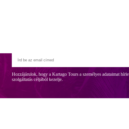
Klubszállodák
Ajándékutalvány
Blog
Úti céljaink
Hozzájárulok, hogy a Kartago Tours a személyes adataimat hírle
szolgáltatás céljából kezelje.