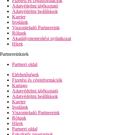
Fizetési és céginformációk
Adatvédelmi tájékoztató
Adatvédelmi beállítások
Karrier
Irodáink
Viszonteladó Partnereink
Rólunk
Akadálymentesítési nyilatkozat
Hírek
Partnereinknek
Partneri oldal
Elérhetőségek
Fizetési és céginformációk
Kartago
Adatvédelmi tájékoztató
Adatvédelmi beállítások
Karrier
Irodáink
Viszonteladó Partnereink
Rólunk
Hírek
Partneri oldal
Fakultatív programok