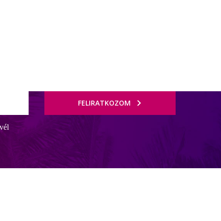
FELIRATKOZOM
vél