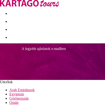
Kapcsolat
Nyár 2026
Last Minute
Téli utak 2026/27
A legjobb ajánlatok e-mailben
Marconfort Griego
Távolságok
700 m
Távolság a tengerparttól
Úticélok
Strand
Arab Emirátusok
Egyiptom
Napernyők a strandon térítés ellenében
Görögország
Tengerparti nyaralás
Omán