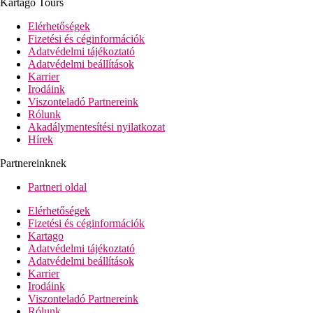
Kartago Tours
Elérhetőségek
Fizetési és céginformációk
Adatvédelmi tájékoztató
Adatvédelmi beállítások
Karrier
Irodáink
Viszonteladó Partnereink
Rólunk
Akadálymentesítési nyilatkozat
Hírek
Partnereinknek
Partneri oldal
Elérhetőségek
Fizetési és céginformációk
Kartago
Adatvédelmi tájékoztató
Adatvédelmi beállítások
Karrier
Irodáink
Viszonteladó Partnereink
Rólunk