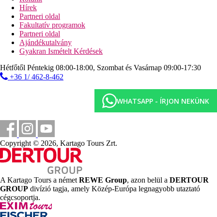
0 m
Hírek
Étterem
Partneri oldal
Fakultatív programok
4 km
Partneri oldal
Távolság a legközelebbi repülőtértől
Ajándékutalvány
Gyakran Ismételt Kérdések
Strand
Hétfőtől Péntekig 08:00-18:00, Szombat és Vasárnap 09:00-17:30
+36 1/ 462-8-462
Napágyak a strandon térítés ellenében
Napernyők a strandon térítés ellenében
Közvetlen tengerparti szálloda
WHATSAPP - ÍRJON NEKÜNK
Tengerparti nyaralás
Medencék
Copyright © 2026, Kartago Tours Zrt.
Napágyak és napernyők a medencénél ingyenesen
Gyermekmedence
Pool-bár
A Kartago Tours a német
REWE Group
, azon belül a
DERTOUR
Képgaléria
GROUP
divízió tagja, amely Közép-Európa legnagyobb utaztató
cégcsoportja.