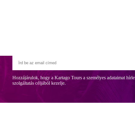
Klubszállodák
Ajándékutalvány
Blog
Úti céljaink
Hozzájárulok, hogy a Kartago Tours a személyes adataimat hírle
szolgáltatás céljából kezelje.
lható Marbellától (Estepona kb. 10 km, Malaga kb. 70 km). A legközele
belül 0 m-re található.
n a nap 24 órájában nyitva tartó recepció (bejelentkezés 14:00 órától le
. Egy élményekkel teli napot a szálloda bárjában zárhat. Mosodai és va