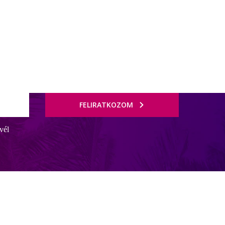
FELIRATKOZOM
vél
bbi strand körülbelül 8 km-re található a szállodától. A repülőtér
hetséges, kijelentkezés 12:00 óráig lehetséges) és parkoló (ingyenes).
salási szolgáltatás felár ellenében vehető igénybe.