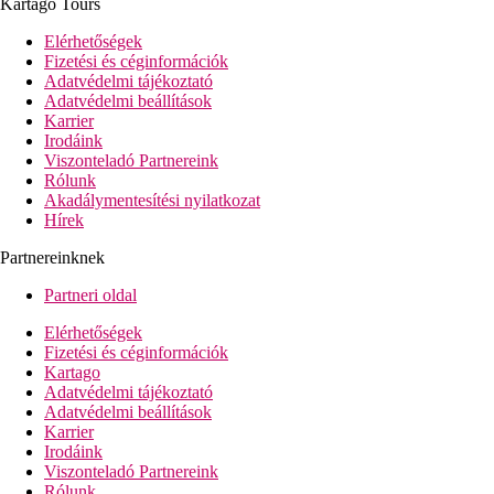
Kartago Tours
Elérhetőségek
Fizetési és céginformációk
Adatvédelmi tájékoztató
Adatvédelmi beállítások
Karrier
Irodáink
Viszonteladó Partnereink
Rólunk
Akadálymentesítési nyilatkozat
Hírek
Partnereinknek
Partneri oldal
Elérhetőségek
Fizetési és céginformációk
Kartago
Adatvédelmi tájékoztató
Adatvédelmi beállítások
Karrier
Irodáink
Viszonteladó Partnereink
Rólunk