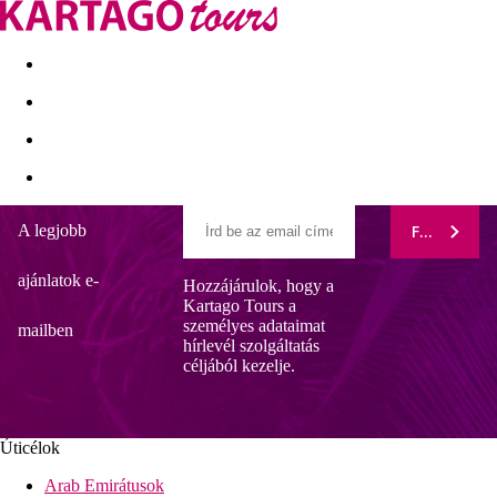
Kapcsolat
Nyár 2026
Last Minute
Téli utak 2026/27
A legjobb
FELIRATK
Calabona Hotel
ajánlatok e-
Hozzájárulok, hogy a
Képgaléria
Kartago Tours a
személyes adataimat
mailben
hírlevél szolgáltatás
céljából kezelje.
Úticélok
Arab Emirátusok