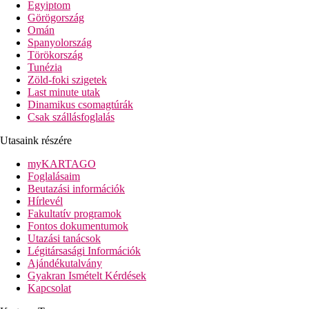
Egyiptom
Görögország
Omán
Spanyolország
Törökország
Tunézia
Zöld-foki szigetek
Last minute utak
Dinamikus csomagtúrák
Csak szállásfoglalás
Utasaink részére
myKARTAGO
Foglalásaim
Beutazási információk
Hírlevél
Fakultatív programok
Fontos dokumentumok
Utazási tanácsok
Légitársasági Információk
Ajándékutalvány
Gyakran Ismételt Kérdések
Kapcsolat