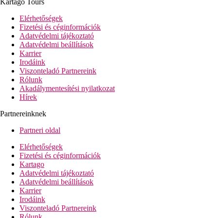
Kartago Tours
Elérhetőségek
Fizetési és céginformációk
Adatvédelmi tájékoztató
Adatvédelmi beállítások
Karrier
Irodáink
Viszonteladó Partnereink
Rólunk
Akadálymentesítési nyilatkozat
Hírek
Partnereinknek
Partneri oldal
Elérhetőségek
Fizetési és céginformációk
Kartago
Adatvédelmi tájékoztató
Adatvédelmi beállítások
Karrier
Irodáink
Viszonteladó Partnereink
Rólunk