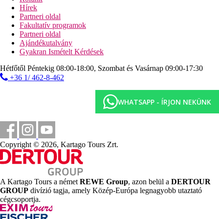
TV, valamint központilag szabályozott légkondicionáló
Hírek
(májustól októberig). Fürdőszoba zuhanyzóval (méret: kb. 31
Partneri oldal
m²). A törölközőket naponta cserélik.
Fakultatív programok
Partneri oldal
Prémium szoba (tengerre néző, erkélyes):
Ajándékutalvány
A szobák felszereltségéhez tartozik egy king size ágy, egy
Gyakran Ismételt Kérdések
franciaágy, két egyszemélyes ágy vagy egy egyszemélyes ágy,
egy kanapéágy, egy gyermekágy (ingyenes), konyhasarok, fűtés
Hétfőtől Péntekig 08:00-18:00, Szombat és Vasárnap 09:00-17:30
(központi), erkély, internet (ingyenes) és műholdas adás.
+36 1/ 462-8-462
Síkképernyős TV, valamint központilag szabályozott
légkondicionáló (májustól októberig). Fürdőszoba zuhanyzóval
(méret: kb. 22 m²).
WHATSAPP - ÍRJON NEKÜNK
Superior szoba (erkély vagy terasz):
A szobák kanapéággyal, konyhasarokkal és fűtéssel (központi)
rendelkeznek (méret: kb. 22 m²).
Copyright © 2026, Kartago Tours Zrt.
Távolságok
30 m
A Kartago Tours a német
REWE Group
, azon belül a
DERTOUR
Távolság a tengerparttól
GROUP
divízió tagja, amely Közép-Európa legnagyobb utaztató
cégcsoportja.
500 m
Városközpont