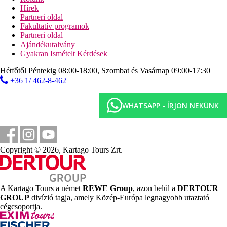
Hírek
Sport ajánlat
Partneri oldal
Fakultatív programok
Térítés ellenében:
vízisportok a strandon, biliárd, asztalitenisz.
Partneri oldal
Ajándékutalvány
Szórakozás
Gyakran Ismételt Kérdések
Bevásárlási és szórakozási lehetőségek a közeli
Hétfőtől Péntekig 08:00-18:00, Szombat és Vasárnap 09:00-17:30
üdülőközpontban.
+36 1/ 462-8-462
Gyermekek
WHATSAPP - ÍRJON NEKÜNK
Ingyenes babaágy (kérésre).
Különleges jellemzők
A szálloda kizárólag 12 év feletti vendégek számára készült.
Copyright © 2026, Kartago Tours Zrt.
Internet
Ingyenes:
Wi-Fi a szálloda egész területén
A Kartago Tours a német
REWE Group
, azon belül a
DERTOUR
Weboldal
GROUP
divízió tagja, amely Közép-Európa legnagyobb utaztató
http://www.agrabella.gr.
cégcsoportja.
Hivatalos kategória