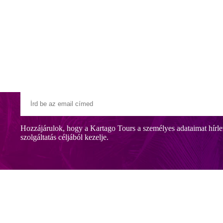
Klubszállodák
Ajándékutalvány
Blog
Úti céljaink
Hozzájárulok, hogy a Kartago Tours a személyes adataimat hírle
szolgáltatás céljából kezelje.
tással a sziget nyugati partjára. Skala központja gyalogosan is elérhető, 
 recepcióval, teraszos étterem, bár TV-vel/műholdas adásokkal. Szabadt