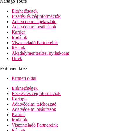
Kartago Tours
Elérhetőségek
Fizetési és céginformációk
Adatvédelmi tájékoztató
Adatvédelmi beállítások
Karrier
Irodáink
Viszonteladó Partnereink
Rólunk
Akadálymentesítési nyilatkozat
Hírek
Partnereinknek
Partneri oldal
Elérhetőségek
Fizetési és céginformációk
Kartago
Adatvédelmi tájékoztató
Adatvédelmi beállítások
Karrier
Irodáink
Viszonteladó Partnereink
Rólunk