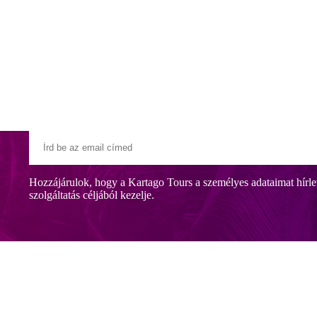
Klubszállodák
Ajándékutalvány
Blog
Úti céljaink
Hozzájárulok, hogy a Kartago Tours a személyes adataimat hírle
szolgáltatás céljából kezelje.
icana szolgáltatásait.