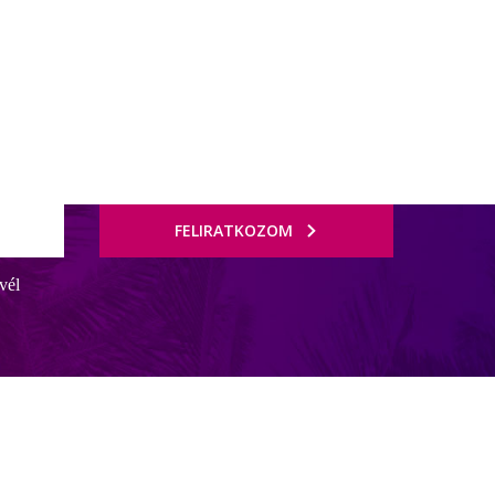
FELIRATKOZOM
vél