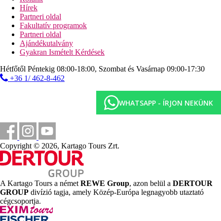
Hírek
Partneri oldal
Fakultatív programok
Partneri oldal
Ajándékutalvány
Gyakran Ismételt Kérdések
Hétfőtől Péntekig 08:00-18:00, Szombat és Vasárnap 09:00-17:30
+36 1/ 462-8-462
WHATSAPP - ÍRJON NEKÜNK
Copyright © 2026, Kartago Tours Zrt.
A Kartago Tours a német
REWE Group
, azon belül a
DERTOUR
GROUP
divízió tagja, amely Közép-Európa legnagyobb utaztató
cégcsoportja.