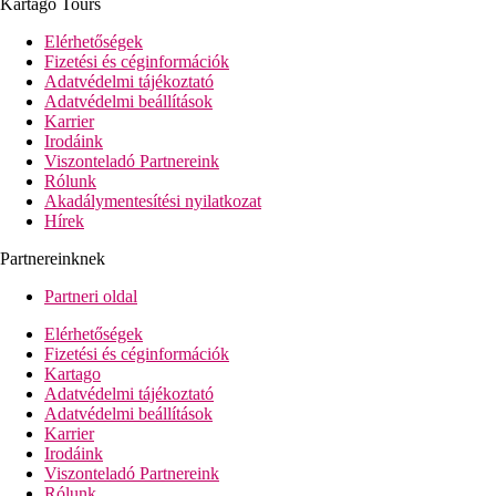
Kartago Tours
Elérhetőségek
Fizetési és céginformációk
Adatvédelmi tájékoztató
Adatvédelmi beállítások
Karrier
Irodáink
Viszonteladó Partnereink
Rólunk
Akadálymentesítési nyilatkozat
Hírek
Partnereinknek
Partneri oldal
Elérhetőségek
Fizetési és céginformációk
Kartago
Adatvédelmi tájékoztató
Adatvédelmi beállítások
Karrier
Irodáink
Viszonteladó Partnereink
Rólunk