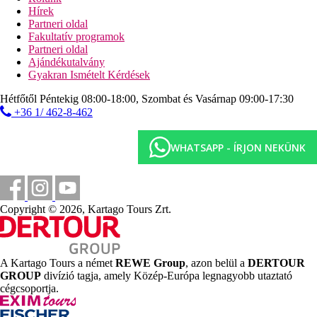
Hírek
Partneri oldal
Fakultatív programok
Partneri oldal
Ajándékutalvány
Gyakran Ismételt Kérdések
Hétfőtől Péntekig 08:00-18:00, Szombat és Vasárnap 09:00-17:30
+36 1/ 462-8-462
WHATSAPP - ÍRJON NEKÜNK
Copyright © 2026, Kartago Tours Zrt.
A Kartago Tours a német
REWE Group
, azon belül a
DERTOUR
GROUP
divízió tagja, amely Közép-Európa legnagyobb utaztató
cégcsoportja.