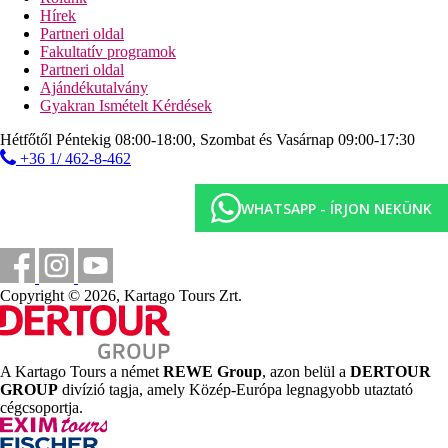
Hírek
Partneri oldal
Fakultatív programok
Partneri oldal
Ajándékutalvány
Gyakran Ismételt Kérdések
Hétfőtől Péntekig 08:00-18:00, Szombat és Vasárnap 09:00-17:30
+36 1/ 462-8-462
WHATSAPP - ÍRJON NEKÜNK
Copyright © 2026, Kartago Tours Zrt.
A Kartago Tours a német
REWE Group
, azon belül a
DERTOUR
GROUP
divízió tagja, amely Közép-Európa legnagyobb utaztató
cégcsoportja.