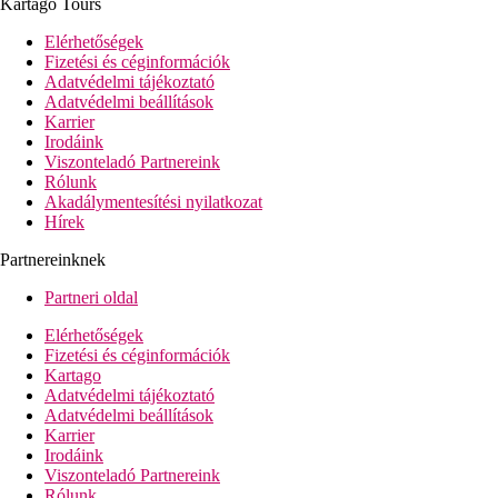
Kartago Tours
Pool-bár
Elérhetőségek
Képgaléria
Fizetési és céginformációk
Adatvédelmi tájékoztató
Adatvédelmi beállítások
Karrier
Irodáink
Viszonteladó Partnereink
Rólunk
Akadálymentesítési nyilatkozat
Hírek
Partnereinknek
Partneri oldal
Elérhetőségek
Fizetési és céginformációk
Kartago
Adatvédelmi tájékoztató
Adatvédelmi beállítások
Karrier
Irodáink
Viszonteladó Partnereink
Rólunk