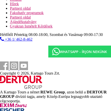
Hírek
Sport és szórakozás térítés ellenében
Partneri oldal
spa-központ
Fakultatív programok
kozmetikai kezelések
Partneri oldal
biliárd
Ajándékutalvány
asztalitenisz
Gyakran Ismételt Kérdések
vízi sportok a strandon (helyi szolgáltatóknál)
Hétfőtől Péntekig 08:00-18:00, Szombat és Vasárnap 09:00-17:30
Ellátás
+36 1/ 462-8-462
All Inclusive: minden étkezés büférendszerben, tea és
kávé, délelőtt és délután snack-ételek, délután édes
péksütemény, alkoholos és alkoholmentes italok a bárok
WHATSAPP - ÍRJON NEKÜNK
nyitvatartása szerint.
Szálláshely besorolás
Az adott ország hivatalos besorolása: 3*.
Copyright © 2026, Kartago Tours Zrt.
Távolságok
300 m
A Kartago Tours a német
REWE Group
, azon belül a
DERTOUR
Városközpont
GROUP
divízió tagja, amely Közép-Európa legnagyobb utaztató
cégcsoportja.
8 km
Távolság a legközelebbi repülőtértől