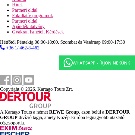
nincs adat.
Hírek
Partneri oldal
További szolgáltatások
Fakultatív programok
nincs adat.
Partneri oldal
Ajándékutalvány
Különleges jellemzők
Gyakran Ismételt Kérdések
nincs adat.
Hétfőtől Péntekig 08:00-18:00, Szombat és Vasárnap 09:00-17:30
Internet
+36 1/ 462-8-462
nincs adat.
Weboldal
WHATSAPP - ÍRJON NEKÜNK
https://www.contessahotel.gr/
Hivatalos kategória
3 csillag
Copyright © 2026, Kartago Tours Zrt.
Jegyzet
Görögországban klímaadót kell fizetni a szálloda kategóriájától
függően. Az adó nincs benne az utazás árában, azt a vendégnek
közvetlenül a szálloda recepcióján kell megfizetnie. A felsorolt
A Kartago Tours a német
REWE Group
, azon belül a
DERTOUR
szolgáltatások és tevékenységek körét és minőségét
GROUP
divízió tagja, amely Közép-Európa legnagyobb utaztató
befolyásolhatják az adott úti célon bevezetett higiéniai vagy
cégcsoportja.
járványvédelmi intézkedések.